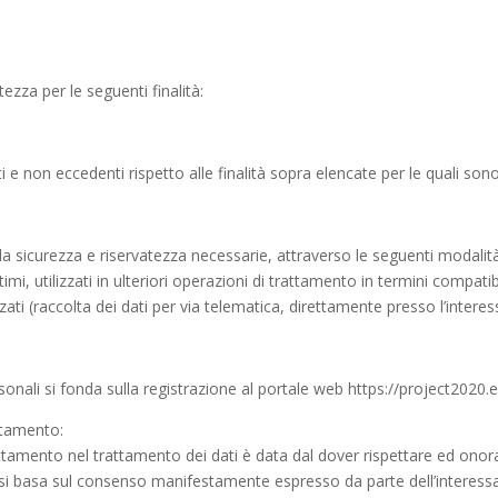
ezza per le seguenti finalità:
ti e non eccedenti rispetto alle finalità sopra elencate per le quali son
lla sicurezza e riservatezza necessarie, attraverso le seguenti modalità
ttimi, utilizzati in ulteriori operazioni di trattamento in termini compat
zati (raccolta dei dati per via telematica, direttamente presso l’interes
sonali si fonda sulla registrazione al portale web https://project2020.e
attamento:
rattamento nel trattamento dei dati è data dal dover rispettare ed onora
mento si basa sul consenso manifestamente espresso da parte dell’intere