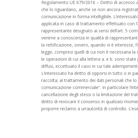
Regolamento UE 679/2016 – Diritto di accesso ai da
che lo riguardano, anche se non ancora registrati
comunicazione in forma intelligibile. L’interessato 
applicata in caso di trattamento effettuato con l’a
rappresentante designato ai sensi dell’art. 5 co
venirne a conoscenza in qualità di rappresentante 
la rettificazione, ovvero, quando vi è interesse, l
legge, compresi quelli di cui non è necessaria la c
le operazioni di cui alla lettera a. e b. sono sta
diffusi, eccettuato il caso in cui tale adempimen
L’interessato ha diritto di opporsi in tutto o in p
raccolta; al trattamento dei dati personali che lo 
comunicazione commerciale”. In particolare l’inte
cancellazione degli stessi o la limitazione del tra
diritto di revocare il consenso in qualsiasi mome
proporre reclamo a un’autorità di controllo. L’ese