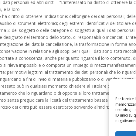
ti personali ed altri diritti – “L’interessato ha diritto di ottenere la
, e la loro
ha diritto di ottenere l’indicazione: dell’origine dei dati personali; dell
usilio di strumenti elettronici; degli estremi identificativi del titolare
mma 2; dei soggetti o delle categorie di soggetti ai quali i dati pers
designato nel territorio dello Stato, di responsabili o incaricati. L’int
’integrazione dei dati; la cancellazione, la trasformazione in forma anon
onservazione in relazione agli scopi per i quali i dati sono stati racco
te portate a conoscenza, anche per quanto riguarda il loro contenuto, di
to si rileva impossibile o comporta un impiego di mezzi manifestamente
arte: per motivi legittimi al trattamento dei dati personali che lo rigua
riguardano a fini di invio di materiale pubblicitario o di vendita dirett
ressato può in qualsiasi momento chiedere al Titolare del trattamento l
ttamento che lo riguardano o di opporsi al loro trattamento, oltre al dirit
Per fornire 
nto senza pregiudicare la liceità del trattamento basata sul consenso p
memorizzare
rcizio dei diritti può essere esercitato scrivendo all’indirizzo di pos
tecnologie 
ID unici su 
negativament