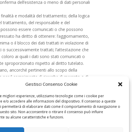
 conferma dell’esistenza o meno di dati personali
e finalità e modalità del trattamento; della logica
 del trattamento, del responsabile e del
onali possono essere comunicati o che possono
eressato ha diritto di ottenere: l’aggiornamento,
ima o il blocco dei dati trattati in violazione di
lti o successivamente trattati; l’attestazione che
 coloro ai quali i dati sono stati comunicati o
 sproporzionato rispetto al diritto tutelato.
rdano, ancorché pertinenti allo scopo della
a o per il compimento di ricerche di mercato o di
’accesso ai dati personali e la rettifica o la
Gestisci Consenso Cookie
to alla portabilità dei dati. L’interessato ha il
le migliori esperienze, utilizziamo tecnologie come i cookie per
restato prima della revoca e ha il diritto di
 e/o accedere alle informazioni del dispositivo. Il consenso a queste
ta elettronica amministrazione@project2020.eu.
ci permetterà di elaborare dati come il comportamento di navigazione o
questo sito. Non acconsentire o ritirare il consenso può influire
e su alcune caratteristiche e funzioni.